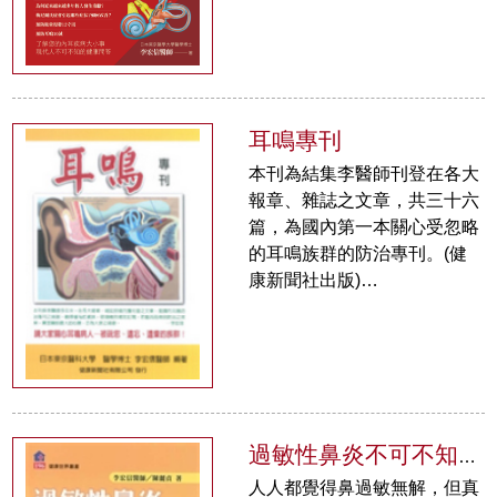
解不夠，所以許…
耳鳴專刊
本刊為結集李醫師刊登在各大
報章、雜誌之文章，共三十六
篇，為國內第一本關心受忽略
的耳鳴族群的防治專刊。(健
康新聞社出版)…
過敏性鼻炎不可不知的9件事
人人都覺得鼻過敏無解，但真