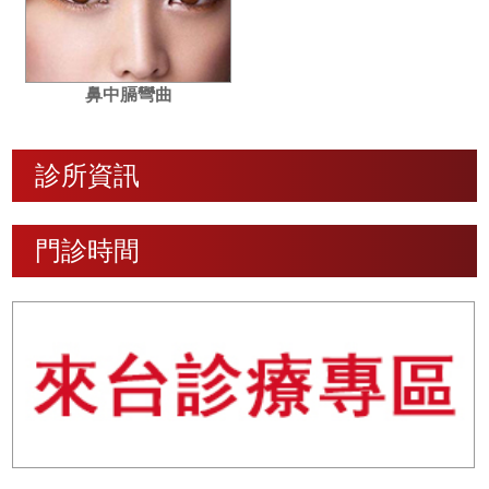
鼻中膈彎曲
診所資訊
門診時間