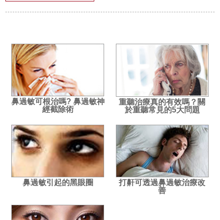
鼻過敏可根治嗎? 鼻過敏神
重聽治療真的有效嗎？關
經截除術
於重聽常見的5大問題
鼻過敏引起的黑眼圈
打鼾可透過鼻過敏治療改
善