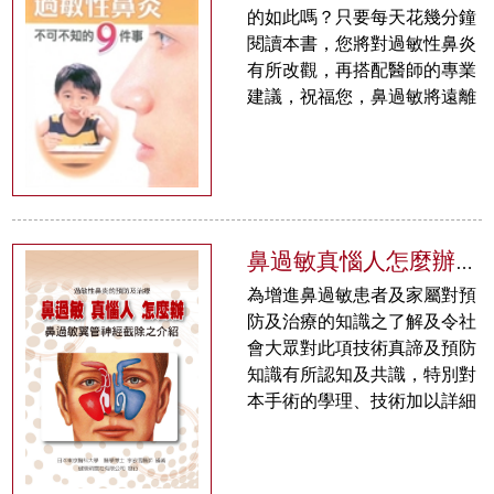
的如此嗎？只要每天花幾分鐘
閱讀本書，您將對過敏性鼻炎
有所改觀，再搭配醫師的專業
建議，祝福您，鼻過敏將遠離
而去！…
鼻過敏真惱人怎麼辦：鼻過敏翼管神經截除之介紹
為增進鼻過敏患者及家屬對預
防及治療的知識之了解及令社
會大眾對此項技術真諦及預防
知識有所認知及共識，特別對
本手術的學理、技術加以詳細
的探討，即為本書的主要內容
是病人及家屬之…