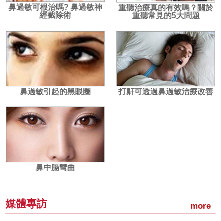
鼻過敏可根治嗎? 鼻過敏神
重聽治療真的有效嗎？關於
經截除術
重聽常見的5大問題
鼻過敏引起的黑眼圈
打鼾可透過鼻過敏治療改善
鼻中膈彎曲
媒體專訪
more