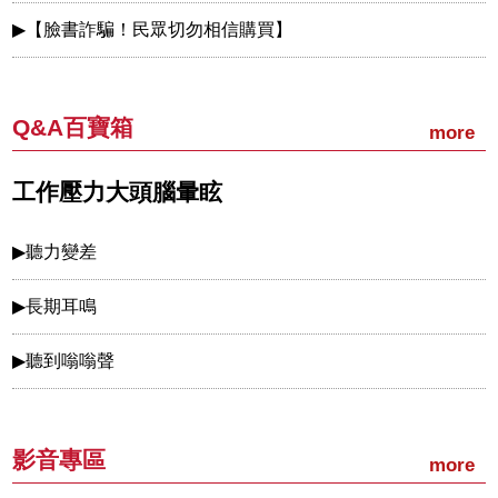
【臉書詐騙！民眾切勿相信購買】
Q&A百寶箱
more
工作壓力大頭腦暈眩
聽力變差
長期耳鳴
聽到嗡嗡聲
影音專區
more