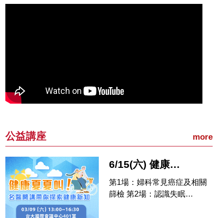
公益講座
more
6/15(六) 健康公益講座︰健康夏夏叫！名醫開講帶你探索健康新知
第1場：婦科常見癌症及相關
篩檢 第2場：認識失眠…