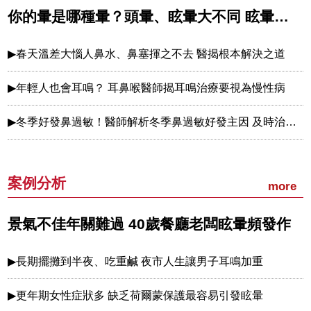
你的暈是哪種暈？頭暈、眩暈大不同 眩暈又分兩大類型
春天溫差大惱人鼻水、鼻塞揮之不去 醫揭根本解決之道
年輕人也會耳鳴？ 耳鼻喉醫師揭耳鳴治療要視為慢性病
冬季好發鼻過敏！醫師解析冬季鼻過敏好發主因 及時治療遠離鼻過敏
案例分析
more
景氣不佳年關難過 40歲餐廳老闆眩暈頻發作
長期擺攤到半夜、吃重鹹 夜市人生讓男子耳鳴加重
更年期女性症狀多 缺乏荷爾蒙保護最容易引發眩暈