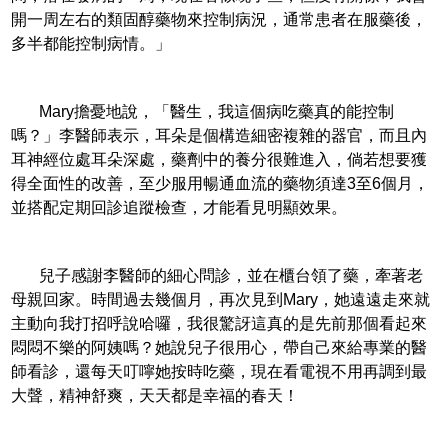
開一周左右的類固醇藥物來控制病況，通常患者在服藥後，
多半都能控制病情。」
Mary擔憂地說，「醫生，我這個病吃藥真的能控制
嗎？」李醫師表示，耳朵是個構造細密複雜的器官，而且內
耳神經位處耳朵深處，藥劑中的養分很難進入，倘若想要獲
得全面性的改善，至少服用暢通血流的藥物須達3至6個月，
並搭配定期回診追蹤檢查，才能看見明顯效果。
兒子感謝李醫師的細心問診，並在櫃台領了藥，牽著老
母親回家。時間過去幾個月，再次見到Mary，她遠遠走來就
主動向我打招呼說哈囉，我很驚訝這真的是先前那個看起來
悶悶不樂的阿姨嗎？她說兒子很用心，帶自己來給專業的醫
師看診，還每天叮嚀她按時吃藥，現在看電視不用再調到最
大聲，精神舒爽，天天都是幸福的春天！