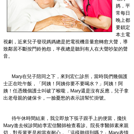
媽，平
常每日
晚上都
要鎖定
本土電
視劇，近來兒子發現媽媽總是把電視機音量愈轉愈大聲，導
致鄰居不斷按門鈴抱怨，半夜總是聽到有人在大聲吵架的聲
音。
Mary在兒子陪同之下，來到宏仁診所，當時我們幾個護
士正在吃午飯，「阿姨！阿姨你要不要喝水？」阿姨！阿
姨！任憑幾個護士叫破了喉嚨，Mary還是沒有反應，兒子拿
出老母親的健保卡，一臉憂愁的表示請幫忙掛號。
待午休時間結束，我立即放下筷子跟手上的便當，攙扶
Mary進去候診間給李宏信醫師檢查看診。院長李醫師素來親
切，對長輩更是相當有耐心，「這樣聽得到嗎？」Mary表情