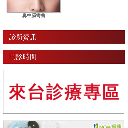
鼻中膈彎曲
診所資訊
門診時間