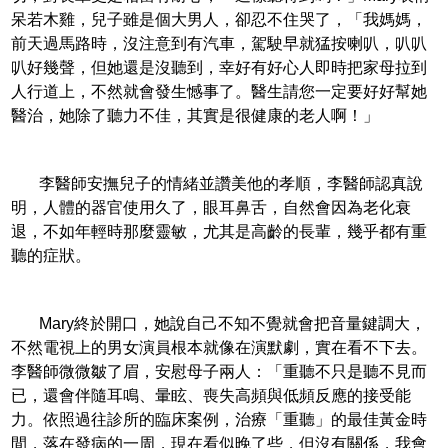
呆若木雞，兒子雖是個大男人，卻忍不住哭了，「我媽媽，
前天過馬路時，沒注意到有汽車，駕駛早就猛按喇叭，叭叭
叭好幾聲，但她還是沒聽到，幸好有好心人即時把家母拉到
人行道上，不然就會發生憾事了。醫生請您一定要好好幫她
醫治，她除了聽力不佳，其實是很健康的老人啊！」
李醫師安撫兒子的情緒並讚美他的孝順，李醫師認真說
明，人體的器官使用久了，眼耳鼻舌，自然會因為老化衰
退，不如年輕時那麼靈敏，尤其是高齡的長輩，幾乎都有重
聽的症狀。
Mary終於開口，她說自己不知不覺就會把音量鍵調大，
不然電視上的男女演員根本就像在演默劇，實在看不下去。
李醫師微微皺了眉，安慰母子兩人：「重聽不只是聽不見而
已，還會伴隨耳鳴、暈眩、喪失高頻與低頻反應的接受能
力。依照過往診所的臨床案例，治療「重聽」的最佳黃金時
間，落在發病的一周，現在看似晚了些，但沒有關係，我會