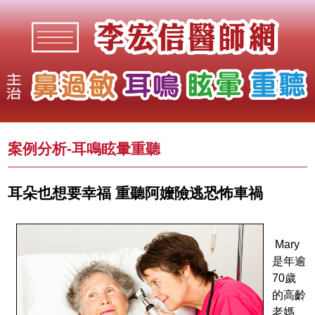
案例分析-
耳鳴眩暈重聽
耳朵也想要幸福 重聽阿嬤險逃恐怖車禍
Mary
是年逾
70歲
的高齡
老媽