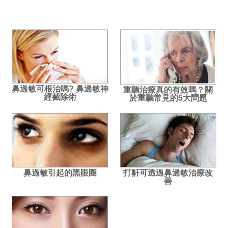
鼻過敏可根治嗎? 鼻過敏神
重聽治療真的有效嗎？關
經截除術
於重聽常見的5大問題
鼻過敏引起的黑眼圈
打鼾可透過鼻過敏治療改
善