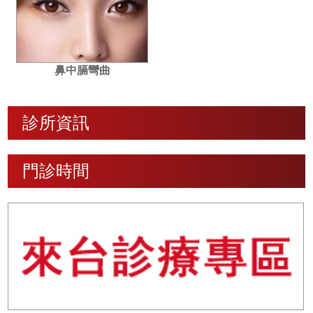
鼻中膈彎曲
診所資訊
門診時間