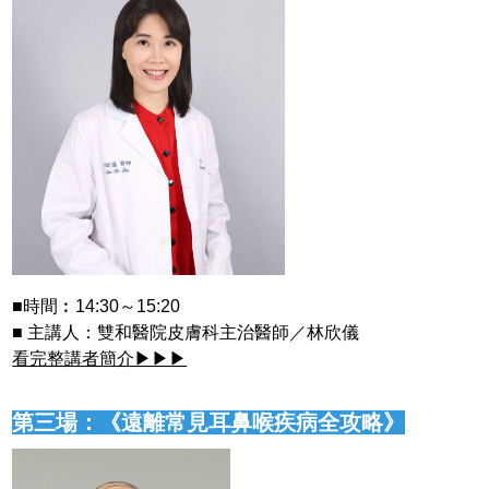
■時間︰14:30～15:20
■ 主講人：雙和醫院皮膚科主治醫師／林欣儀
看完整講者簡介▶▶▶
第三場：《遠離常見耳鼻喉疾病全攻略》