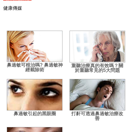
健康傳媒
鼻過敏可根治嗎? 鼻過敏神
重聽治療真的有效嗎？關
經截除術
於重聽常見的5大問題
鼻過敏引起的黑眼圈
打鼾可透過鼻過敏治療改
善