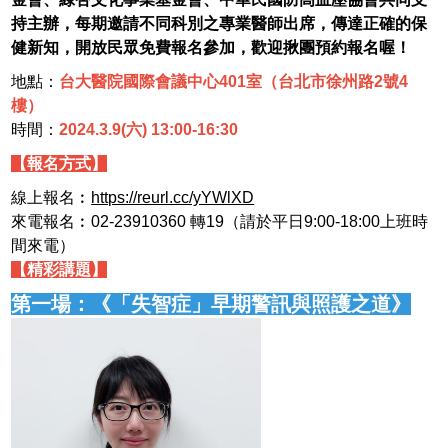
持主辦，每期邀請不同科別之專業醫師出席，傳達正確的保
健新知，開放民眾免費報名參加，歡迎揪團預約報名喔！
地點：
台大醫院國際會議中心401室（台北市徐州路2號4
樓）
時間：
2024.3.9(六) 13:00-16:30
【報名方式】
線上報名︰
https://reurl.cc/yYWlXD
來電報名︰02-23910360 轉19（請於平日9:00-18:00上班時
間來電）
【精彩講題】
第一場：《「失智症」早期警訊與照護之道》