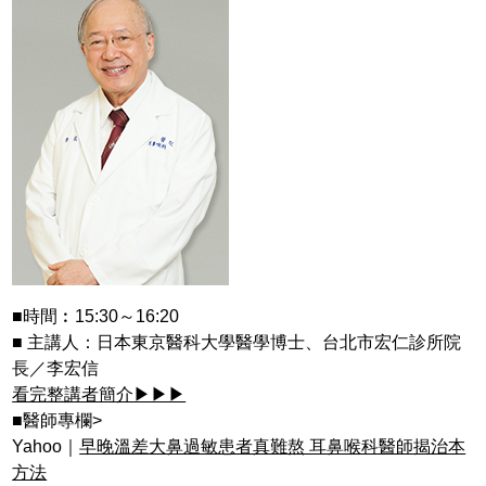
■時間︰15:30～16:20
■ 主講人：日本東京醫科大學醫學博士、台北市宏仁診所院
長／李宏信
看完整講者簡介▶▶▶
■醫師專欄>
Yahoo｜
早晚溫差大鼻過敏患者真難熬 耳鼻喉科醫師揭治本
方法