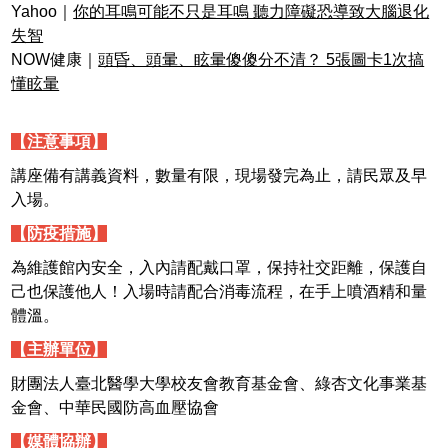
Yahoo｜
你的耳鳴可能不只是耳鳴 聽力障礙恐導致大腦退化
失智
NOW健康｜
頭昏、頭暈、眩暈傻傻分不清？ 5張圖卡1次搞
懂眩暈
【注意事項】
講座備有講義資料，數量有限，現場發完為止，請民眾及早
入場。
【防疫措施】
為維護館內安全，入內請配戴口罩，保持社交距離，保護自
己也保護他人！入場時請配合消毒流程，在手上噴酒精和量
體溫。
【主辦單位】
財團法人臺北醫學大學校友會教育基金會、綠杏文化事業基
金會、中華民國防高血壓協會
【媒體協辦】