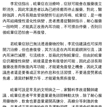
李宏信指出，眩暈症在治療時，症狀可能會在服藥後立
即消失，因此常讓患者以為已經痊癒而停止服藥。對此，醫
師強調，內耳長期血管病變所引起的耳鳴、眩暈症，是一種
內耳組織慢性退化性病變，患者應遵從醫師指示，耐心服藥
一段時間，才能真正改善內耳功能，不可擅自停藥，否則日
後眩暈症恐怕會一再復發。
若眩暈症狀已無法透過藥物控制，李宏信建議也可採用
開刀治療，但也會復發，其方法是在內耳前庭鑚洞引流，讓
內耳淋巴減壓、引流積水，並藉此控制眩暈症。但由於眩暈
症仍屬慢性病變，術後還是會有復發的可能，因此必須長期
服藥改善而恢復內耳功能，才能避免復發之機會，因此又建
議患者還是要養成正常的作息和生活習慣，不要過度勞累或
焦慮，適當紓解壓力等，才能避免舊疾復發。
眩暈可說是常見的文明病之一，家醫科李政道醫師建
議，眩暈症患者平常要盡量避免頭部轉動太快，除了耐心服
用藥物外，飲食也要盡量避開高鹽分、高糖分等刺激的食
物，並養成正常規律的作息及運動習慣，才是避免眩暈復發