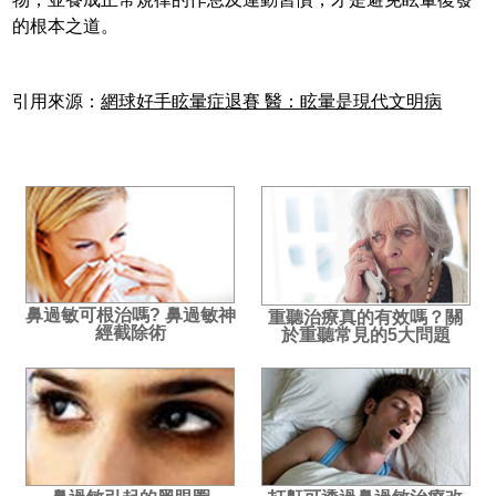
的根本之道。
引用來源：
網球好手眩暈症退賽 醫：眩暈是現代文明病
鼻過敏可根治嗎? 鼻過敏神
重聽治療真的有效嗎？關
經截除術
於重聽常見的5大問題