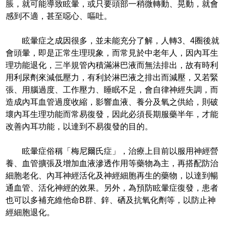
脹，就可能導致眩暈，或只要頭部一稍微轉動、晃動，就會
感到不適，甚至噁心、嘔吐。
眩暈症之成因很多，並未能充分了解，人轉3、4圈後就
會頭暈，即是正常生理現象，而常見於中老年人，因內耳生
理功能退化，三半規管內積滿淋巴液而無法排出，故有時利
用利尿劑來減低壓力，有利於淋巴液之排出而減壓，又若緊
張、用腦過度、工作壓力、睡眠不足，會自律神經失調，而
造成內耳血管過度收縮，影響血液、養分及氧之供給，則破
壞內耳生理功能而常易復發，因此必須長期服藥半年，才能
改善內耳功能，以達到不易復發的目的。
眩暈症俗稱「梅尼爾氏症」，治療上目前以服用神經營
養、血管擴張及增加血液滲透作用等藥物為主，再搭配防治
細胞老化、內耳神經活化及神經細胞再生的藥物，以達到暢
通血管、活化神經的效果。另外，為預防眩暈症復發，患者
也可以多補充維他命B群、鋅、硒及抗氧化劑等，以防止神
經細胞退化。