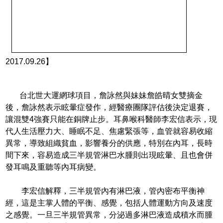
2017.09.26】
台北世大運網球項目，詹詠然與妹妹詹皓晴女雙摘金
後，詹詠然表示眩暈症發作，經醫療團隊評估後決定退賽，
讓混雙4強賽只能在銅牌止步。耳鼻喉科醫師李宏信表示，現
代人生活壓力大、睡眠不足、焦慮緊張等，血管就容易收縮
異常，導致組織貧血，影響養分的供應，特別在內耳，長時
間下來，容易造成三半規管淋巴水腫則出現眩暈、且也會併
發耳鳴及重聽等內耳病變。
李宏信解釋，三半規管內有淋巴液，管內密布平衡神
經，這是主掌人體的平衡、感覺，包括人體運動方向及速度
之感覺。一旦三半規管異常，分泌過多淋巴液造成積水而腫