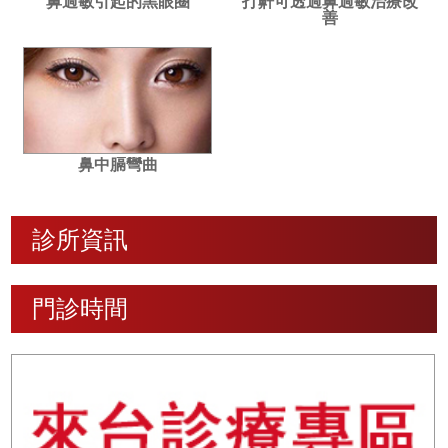
鼻過敏引起的黑眼圈
打鼾可透過鼻過敏治療改
善
鼻中膈彎曲
診所資訊
門診時間