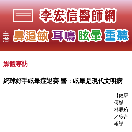
媒體專訪
網球好手眩暈症退賽 醫：眩暈是現代文明病
【健康
傳媒
林雁茹
／綜合
報導