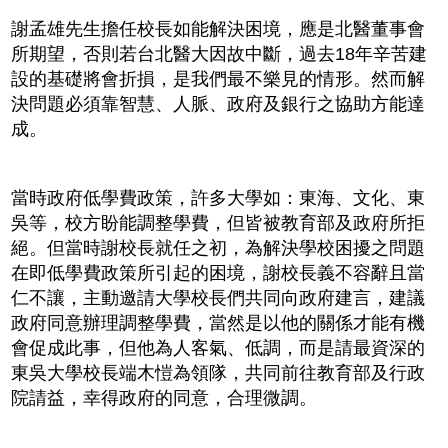
謝孟雄先生擔任校長如能解決困境，應是北醫董事會
所期望，否則若台北醫大因故中斷，過去18年辛苦建
設的基礎將會折損，是我們最不樂見的情形。然而解
決問題必須靠智慧、人脈、政府及銀行之協助方能達
成。
當時政府低學費政策，許多大學如：東海、文化、東
吳等，校方盼能調整學費，但皆被教育部及政府所拒
絕。但當時謝校長就任之初，為解決學校困擾之問題
在即低學費政策所引起的困境，謝校長義不容辭且當
仁不讓，主動邀請大學校長們共同向政府建言，建議
政府同意辦理調整學費，當然是以他的關係才能有機
會促成此事，但他為人客氣、低調，而是請最資深的
東吳大學校長端木愷為領隊，共同前往教育部及行政
院請益，幸得政府的同意，合理微調。