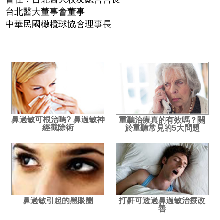
台北醫大董事會董事
中華民國橄欖球協會理事長
鼻過敏可根治嗎? 鼻過敏神
重聽治療真的有效嗎？關
經截除術
於重聽常見的5大問題
鼻過敏引起的黑眼圈
打鼾可透過鼻過敏治療改
善