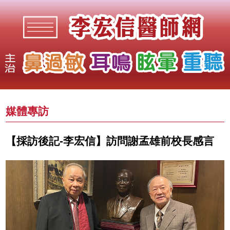
媒體專訪
【採訪後記-李宏信】訪問謝孟雄前校長感言