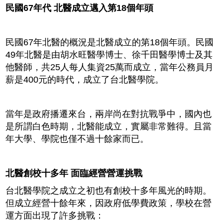
民國67年代 北醫成立邁入第18個年頭
民國67年北醫的概況是北醫成立的第18個年頭。民國
49年北醫是由胡水旺醫學博士、徐千田醫學博士及其
他醫師，共25人每人集資25萬而成立，當年公務員月
薪是400元的時代，成立了台北醫學院。
當年是政府播遷來台，兩岸尚在對抗戰爭中，國內也
是所謂白色時期，北醫能成立，實屬非常難得。且當
年大學、學院也僅不過十餘家而已。
北醫創校十多年 面臨經營營運挑戰
台北醫學院之成立之初也有創校十多年風光的時期。
但成立經營十餘年來，因政府低學費政策，學校在營
運方面出現了許多挑戰：