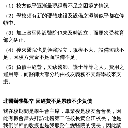
（1）校方似乎逐漸呈現經費不足之困境的情況、
（2）學校須有新的硬體建設及設備之添購似乎都在停
頓中、
（3）加上實習附設醫院也未及時設立，而屢次受教育
部之糾正、
（4）後來醫院也是勉強設立，規模不大、設備短缺不
足，因校方資金不足而設備不足、
（5）負債中經營，欠缺醫師、護士等等之人力費用之
運用等，而醫師大部分均由校友義務不支薪學校來支
援。
北醫辦學艱辛 因經費不足累積不少負債
我在校期間是學生會主席，畢業後是校友會會長，因
此有機會當去拜訪北醫第二任校長黃金江校長，他是
我們崇拜的教授也是我服務仁愛醫院的院長，因此談