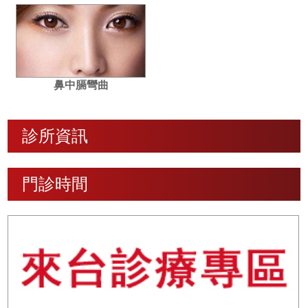
鼻中膈彎曲
診所資訊
門診時間