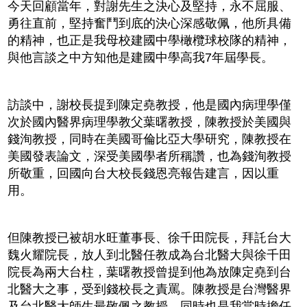
今天回顧當年，對謝先生之決心及堅持，永不屈服、
勇往直前，堅持奮鬥到底的決心深感敬佩，他所具備
的精神，也正是我母校建國中學橄欖球校隊的精神，
與他言談之中方知他是建國中學高我7年屆學長。
訪談中，謝校長提到陳定堯教授，他是國內病理學僅
次於國內醫界病理學教父葉曙教授，陳教授於美國與
錢洵教授，同時在美國哥倫比亞大學研究，陳教授在
美國發表論文，深受美國學者所稱讚，也為錢洵教授
所敬重，回國向台大校長錢恩亮報告建言，因以重
用。
但陳教授已被胡水旺董事長、徐千田院長，拜託台大
魏火耀院長，放人到北醫任教成為台北醫大與徐千田
院長為兩大台柱，葉曙教授曾提到他為放陳定堯到台
北醫大之事，受到錢校長之責罵。陳教授是台灣醫界
及台北醫大師生最敬佩之教授，同時也是我當時擔任