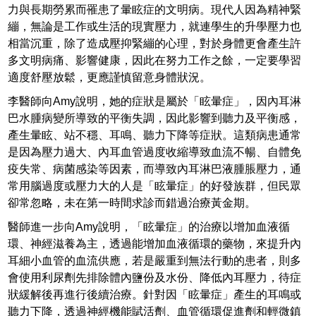
力與長期勞累而罹患了暈眩症的文明病。現代人因為精神緊
繃，無論是工作或生活的現實壓力，就連學生的升學壓力也
相當沉重，除了造成壓抑緊繃的心理，對於身體更會產生許
多文明病痛、影響健康，因此在努力工作之餘，一定要學習
適度舒壓放鬆，更應謹慎留意身體狀況。
李醫師向Amy說明，她的症狀是屬於「眩暈症」，因內耳淋
巴水腫病變所導致的平衡失調，因此影響到聽力及平衡感，
產生暈眩、站不穩、耳鳴、聽力下降等症狀。這類病患通常
是因為壓力過大、內耳血管過度收縮導致血流不暢、自體免
疫失常、病菌感染等因素，而導致內耳淋巴液腫脹壓力，通
常用腦過度或壓力大的人是「眩暈症」的好發族群，但民眾
卻常忽略，未在第一時間求診而錯過治療黃金期。
醫師進一步向Amy說明，「眩暈症」的治療以增加血液循
環、神經滋養為主，透過能增加血液循環的藥物，來提升內
耳細小血管的血流供應，若是嚴重到無法行動的患者，則多
會使用利尿劑先排除體內鹽份及水份、降低內耳壓力，待症
狀緩解後再進行後續治療。針對因「眩暈症」產生的耳鳴或
聽力下降，透過神經機能賦活劑、血管循環促進劑和輕微鎮