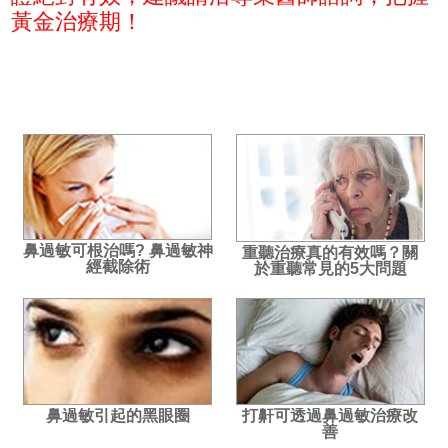
黃金治療期！
鼻過敏可根治嗎? 鼻過敏神
重聽治療真的有效嗎？關
經截除術
於重聽常見的5大問題
鼻過敏引起的黑眼圈
打鼾可透過鼻過敏治療改
善