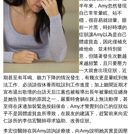
半年來，Amy忽然發現
自己常常暈眩、站不
穩，很容易就頭暈、眼
前一片黑，時好時壞的
症狀讓Amy以為是自己
體虛貧血，因此僅補充
維他命、並未特別留
意，但隨著發生次數越
來越頻繁，且只要壓力
一大就會出現症狀，近
期甚至有耳鳴、聽力下降的情況發生，有幾次更是暈眩到無
法工作、必須請假休養而耽誤到工作進度；加上聽聞近期才
宣布退出歌壇的台語天后江蕙也被報導出長年被暈眩症纏身
是她告別歌壇的原因之一，嚴重時會躺在床上無法動彈，甚
至得在床邊加裝緊急按鈕保命，Amy才警覺到自己的症狀似
乎不是因體虛貧血所導致，在親友的建議下，趕緊前來向宏
仁診所的李信宏醫師尋求協助、改善症狀。
李宏信醫師在與Amy諮詢診療後，向Amy說明她其實是因壓