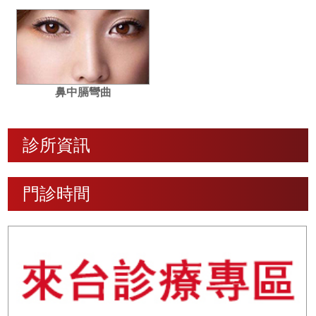
鼻中膈彎曲
診所資訊
門診時間