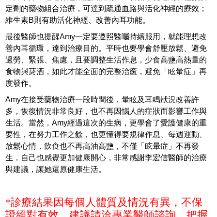
定劑的藥物組合治療，可達到疏通血路與活化神經的療效；
維生素B則有助活化神經、改善內耳功能。
最後醫師也提醒Amy一定要遵照醫囑持續服用，就能理想改
善內耳循環，達到治療目的。平時也要學會舒壓放鬆、避免
過勞、緊張、焦慮，且要調整生活作息，少食高鹽高熱量的
食物與菸酒，如此才能全面的完整治癒，避免「眩暈症」再
度發作。
Amy在接受藥物治療一段時間後，暈眩及耳鳴狀況改善許
多，恢復情況非常良好，也不再因惱人的症狀而影響工作與
生活。當然，Amy經過這次的生病，更學會了愛護健康的重
要性，在努力工作之餘，也更懂得要規律作息、每週運動、
放鬆心情，飲食也不再高油高鹽，不僅「眩暈症」不再發
生，自己也感覺更加健康開心，非常感謝李宏信醫師的治療
與建議，讓她還原健康生活。
*診療結果因每個人體質及情況有異，不保
證絕對有效，建議請洽專業醫師諮詢，把握