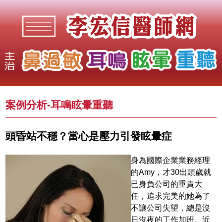
案例分析-
耳鳴眩暈重聽
頭昏站不穩？當心是壓力引發眩暈症
身為國際企業業務經理
的Amy，才30出頭歲就
已身負公司的重責大
任，追求完美的她為了
不讓公司失望，總是沒
日沒夜的工作加班。近