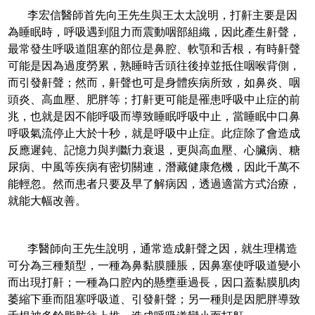
李宏信醫師首先向王先生與王太太說明，打鼾主要是因
為睡眠時，呼吸遇到阻力而震動咽部組織，因此產生鼾聲，
最常發生呼吸道阻塞的部位是鼻腔、軟顎和舌根，有時鼾聲
可能是因為過度勞累，熟睡時舌頭往後掉並抵住咽喉背側，
而引發鼾聲；然而，鼾聲也可是身體疾病所致，如鼻炎、咽
頭炎、高血壓、肥胖等；打鼾更可能是罹患呼吸中止症的前
兆，也就是因不能呼吸而導致睡眠呼吸中止，當睡眠中口鼻
呼吸氣流停止大於十秒，就是呼吸中止症。此症除了會造成
反應遲鈍、記憶力與判斷力衰退，更與高血壓、心臟病、糖
尿病、中風等疾病有密切關連，潛藏健康危機，因此千萬不
能輕忽。然而患者只要及早了解病因，透過適當方式治療，
就能大幅改善。
李醫師向王先生說明，通常造成鼾聲之因，就生理構造
可分為三種類型，一種為鼻黏膜腫脹，因鼻塞使呼吸道變小
而出現打鼾；一種為口腔內的懸壅垂過長，因口蓋黏膜肌肉
萎縮下垂而阻塞呼吸道、引發鼾聲；另一種則是因肥胖導致