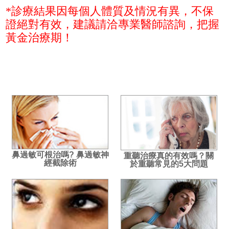
*診療結果因每個人體質及情況有異，不保
證絕對有效，建議請洽專業醫師諮詢，把握
黃金治療期！
鼻過敏可根治嗎? 鼻過敏神
重聽治療真的有效嗎？關
經截除術
於重聽常見的5大問題