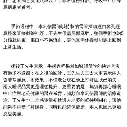
解，患者滿意度達八成以上，非常值得打鼾、呼吸中止症等
鼻病患者參考。
手術過程中，李宏信醫師以特製的雷管探頭經由鼻孔經
鼻腔來直接截除神經，王先生僅需局部麻醉，整個手術也約5
分鐘就結束，傷口小不易流血，讓他無需休養就能馬上回到
正常生活。
術後王先生表示，手術過程果然如醫師所說的快速且沒
有過多不適感；在之後的回診，王先生與王太太更表示兩人
皆非常滿意手術效果，不僅老公現在晚上打鼾症狀已消失，
兩人睡眠品質更是理想提升，更重要的是，無須再擔心睡眠
中止症對老公健康的潛在威脅，頻頻向李宏信醫師的治療道
謝。王先生也非常感謝當初枕邊人老婆的堅持與關心，讓他
能夠不再受打鼾纏身，同時也能確保健康，兩人也因此更加
恩愛美滿。