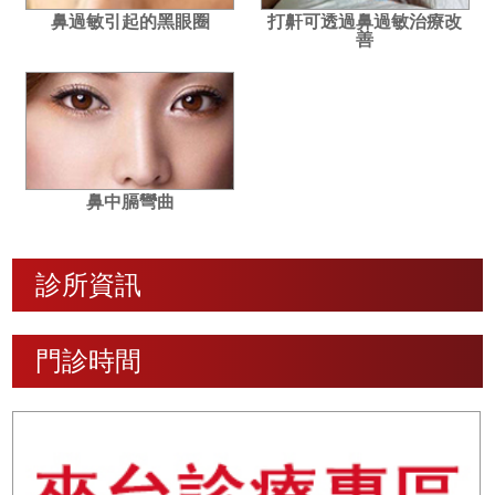
鼻過敏引起的黑眼圈
打鼾可透過鼻過敏治療改
善
鼻中膈彎曲
診所資訊
門診時間