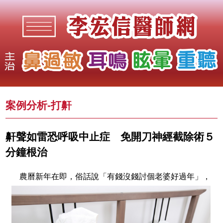
案例分析-
打鼾
鼾聲如雷恐呼吸中止症 免開刀神經截除術５
分鐘根治
農曆新年在即，俗話說「有錢沒錢討個老婆好過年」，