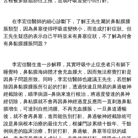
舌根被多餘脂肪往上推，造成呼吸道變小而打鼾。
在李宏信醫師的細心診斷下，了解王先生屬於鼻黏膜腫
脹類型，因為鼻塞使得呼吸道變狹小，而造成打鼾症狀。但
王先生疑惑的表示自己平時並未有鼻塞症狀，不了解為何會
有鼻黏膜腫脹問題？
李宏信醫生進一步解釋，其實呼吸中止症患者只有躺下
睡覺時，鼻黏膜海綿體才會充血腫大，因而無法察覺打鼾是
因鼻子問題所致。同時，李宏信醫師也建議王先生，若想解
除因鼻黏膜腫脹所引起的打鼾，透過快速且簡易的鼻過敏神
經截除術，瞄準病源─鼻病來進行根治，將過度發達的鼻神
經切除，鼻粘膜就不會再因鼻神經過度反應而一直刺激鼻黏
膜增生，可達到自然消腫、不再充血腫脹，一旦鼻道通暢
後，就不會再鼻塞，進而能告別打鼾。鼻過敏神經截除術可
說是鼻病根本治療的最佳方式，根據門診累積十餘年、千餘
例病患的臨床治療，對於打鼾、鼻過敏、鼻塞等症狀的緩