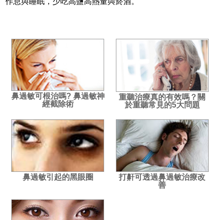
作息與睡眠，少吃高鹽高熱量與菸酒。
鼻過敏可根治嗎? 鼻過敏神
重聽治療真的有效嗎？關
經截除術
於重聽常見的5大問題
鼻過敏引起的黑眼圈
打鼾可透過鼻過敏治療改
善