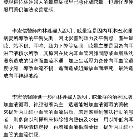
發現這位林姓婦人的暈車症狀早已惡化成眩暈，也難怪即便
服用藥仍無法改善症狀。
李宏信醫師向林姓婦人說明，眩暈症是因內耳淋巴水腫
病變所導致的平衡失調，因此影響到聽力及平衡感，產生暈
眩、站不穩、耳鳴、聽力下降等症狀。眩暈主要是因為內耳
淋巴液積水所致，其原因在於內耳血管因膽固醇或血脂肪沈
澱所造成的阻塞而血流不通，加上生活壓力會使內耳血管過
度收縮，導致血流不暢，進而造成組織缺血而壞死，最終造
成內耳神經萎縮。
李宏信醫師進一步向林姓婦人說明，眩暈症的治療以增
加血液循環、神經滋養為主，透過能增加血液循環的藥物，
來提升內耳細小血管的血流供應。若是嚴重到無法行動的患
者，則多會以利尿劑來排除體內鹽份及水份，用以降低內耳
壓力，待病情穩定後，再增加血液循環藥物，提升內耳細小
血管的血流供應。