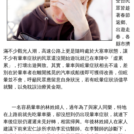
全台民
眾皆趁
著春節
返鄉、
出遊走
春，各
縣市擠
滿不少觀光人潮，高速公路上更是隨時處於大塞車狀態，讓
不少有暈車症狀的民眾還沒開始遊玩就已在車陣中「虛累
累」，打壞出遊興致。其實，暈車與眩暈症狀相去不遠，差
別在於暈車者在離開搖晃的汽車或船後即可獲得改善，但眩
暈並不會，呼籲民眾應留意自身狀況，若有眩暈症狀須儘早
就醫，以免耽誤治療黃金期。
一名容易暈車的林姓婦人，過年為了與家人同樂，特地
在上路前就先吃暈車藥，卻沒想到仍出現暈車症狀，就連下
車後症狀仍遲遲未見好轉，相當掃興。年後林姓婦人在家人
建議下前來宏仁診所求助李宏信醫師。在李醫師的診斷下，