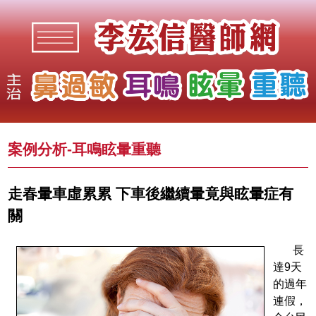
案例分析-
耳鳴眩暈重聽
走春暈車虛累累 下車後繼續暈竟與眩暈症有
關
長
達9天
的過年
連假，