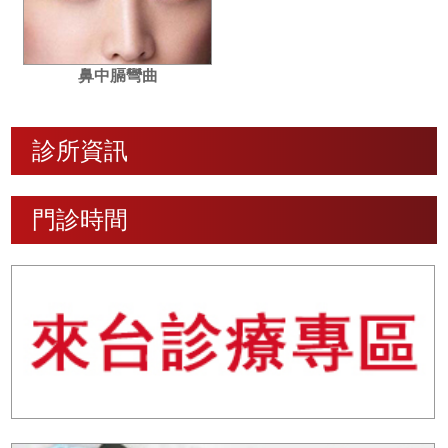
鼻中膈彎曲
診所資訊
門診時間