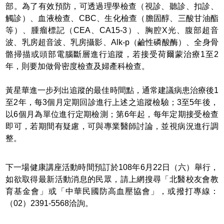
部。為了有效預防，可透過理學檢查（視診、聽診、扣診、
觸診）、血液檢查、CBC、生化檢查（膽固醇、三酸甘油酯
等）、腫瘤標記（CEA、CA15-3）、胸腔X光、腹部超音
波、乳房超音波、乳房攝影、Alk-p（鹼性磷酸酶）、全身骨
骼掃描或頭部電腦斷層進行追蹤，若接受荷爾蒙治療1至2
年，則要加做骨密度檢查及婦產科檢查。
黃星華進一步列出追蹤的最佳時間點，通常建議病患治療後1
至2年，每3個月定期回診進行上述之追蹤檢驗；3至5年後，
以6個月為單位進行定期檢測；第6年起，每年定期接受檢查
即可，若期間有疑慮，可與專業醫師討論，並視病況進行調
整。
下一場健康講座活動時間預訂於108年6月22日（六）舉行，
如欲取得最新活動消息的民眾，請上網搜尋「北醫校友會教
育基金會」或「中華民國防高血壓協會」，或撥打專線：
（02）2391-5568洽詢。