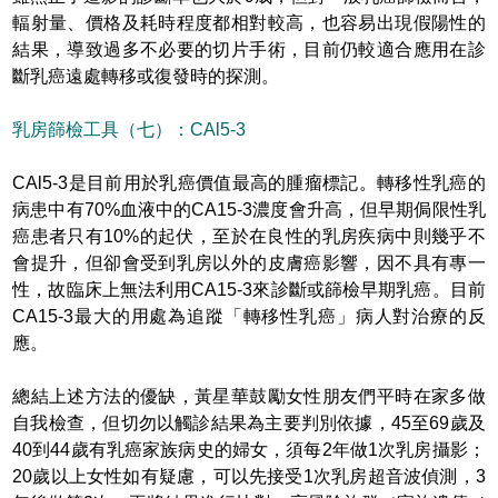
輻射量、價格及耗時程度都相對較高，也容易出現假陽性的
結果，導致過多不必要的切片手術，目前仍較適合應用在診
斷乳癌遠處轉移或復發時的探測。
乳房篩檢工具（七）：CAl5-3
CAl5-3是目前用於乳癌價值最高的腫瘤標記。轉移性乳癌的
病患中有70%血液中的CA15-3濃度會升高，但早期侷限性乳
癌患者只有10%的起伏，至於在良性的乳房疾病中則幾乎不
會提升，但卻會受到乳房以外的皮膚癌影響，因不具有專一
性，故臨床上無法利用CA15-3來診斷或篩檢早期乳癌。目前
CA15-3最大的用處為追蹤「轉移性乳癌」病人對治療的反
應。
總結上述方法的優缺，黃星華鼓勵女性朋友們平時在家多做
自我檢查，但切勿以觸診結果為主要判別依據，45至69歲及
40到44歲有乳癌家族病史的婦女，須每2年做1次乳房攝影；
20歲以上女性如有疑慮，可以先接受1次乳房超音波偵測，3