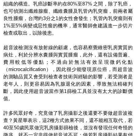
組織的構造。乳癌診斷率約在80%至87% 之間，除了乳癌，
也可偵測出纖維腺瘤、纖維囊腫及乳管內乳突瘤，前兩者屬
良性腫瘤，台灣約3分之1的女性會發生；乳管內乳突瘤則有
1%至5%病變成惡性瘤的機率，通常醫師會建議進一步切片
檢查或取出，以除後患。
超音波檢測沒有放射線的顧慮，也容易察覺緻密乳房實質的
病灶，利於分辨水囊腫與實質腫瘤，此外，還有設備普遍、
費用較低等優點；不過由於無法有效呈現微鈣化點
（microcalcification），因此很少能發現原位癌，而超音波
的測驗品質又會受到檢查者技術與經驗的影響，若受測者是
老年人，則更容易因為乳腺退化的因素，導致無法精確判
斷，因此使用超音波當作第1篩檢工具並沒有太大的診斷價
值。
許多民眾好奇，究竟做了乳房攝影之後還要不要做超音波複
查？黃星華表示，這2種方式效果不同，還不能相互取代，若
40至50歲民眾做完乳房攝影篩檢後，並沒有發現任何奇怪的
徵兆，就不一定非得做超音波不可；倘若乳房攝影結果有偵