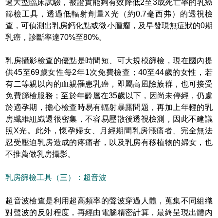
過大型臨床試驗，被證實能夠有效降低2至3成死亡率的乳癌
篩檢工具，透過低輻射劑量X光（約0.7毫西弗）的透視檢
查，可偵測出乳房鈣化點或微小腫瘤，及早發現無症狀的0期
乳癌，診斷率達70%至80%。
乳房攝影檢查的優點是時間短、可大規模篩檢，現在國內提
供45至69歲女性每2年1次免費檢查；40至44歲的女性，若
有二等親以內的血親罹患乳癌，即屬高風險族群，也可接受
免費篩檢服務；至於年齡層在35歲以下，因尚未停經，仍處
於適孕期，擔心檢查時易有輻射暴露問題，再加上年輕的乳
房纖維組織還很密集，不容易壓散後透視檢測，因此不建議
照X光。此外，懷孕婦女、月經期間乳房漲痛者、完全無法
忍受壓迫乳房造成的疼痛者，以及乳房有移植物的婦女，也
不推薦做乳房攝影。
乳房篩檢工具（三）：超音波
超音波檢查是利用超高頻率的聲波穿過人體，蒐集不同組織
對聲波的反射程度，再經由電腦精密計算，最終呈現出體內