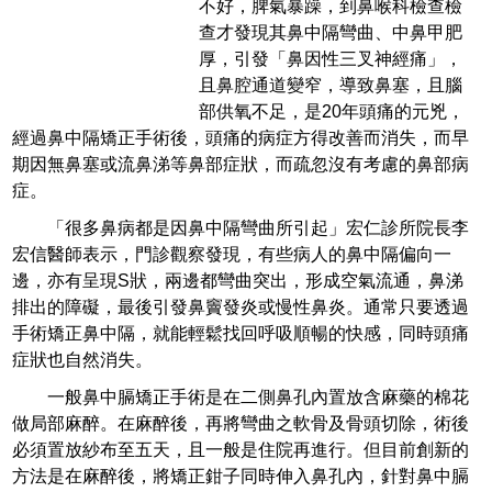
不好，脾氣暴躁，到鼻喉科檢查檢
查才發現其鼻中隔彎曲、中鼻甲肥
厚，引發「鼻因性三叉神經痛」，
且鼻腔通道變窄，導致鼻塞，且腦
部供氧不足，是20年頭痛的元兇，
經過鼻中隔矯正手術後，頭痛的病症方得改善而消失，而早
期因無鼻塞或流鼻涕等鼻部症狀，而疏忽沒有考慮的鼻部病
症。
「很多鼻病都是因鼻中隔彎曲所引起」宏仁診所院長李
宏信醫師表示，門診觀察發現，有些病人的鼻中隔偏向一
邊，亦有呈現S狀，兩邊都彎曲突出，形成空氣流通，鼻涕
排出的障礙，最後引發鼻竇發炎或慢性鼻炎。通常只要透過
手術矯正鼻中隔，就能輕鬆找回呼吸順暢的快感，同時頭痛
症狀也自然消失。
一般鼻中膈矯正手術是在二側鼻孔內置放含麻藥的棉花
做局部麻醉。在麻醉後，再將彎曲之軟骨及骨頭切除，術後
必須置放紗布至五天，且一般是住院再進行。但目前創新的
方法是在麻醉後，將矯正鉗子同時伸入鼻孔內，針對鼻中膈