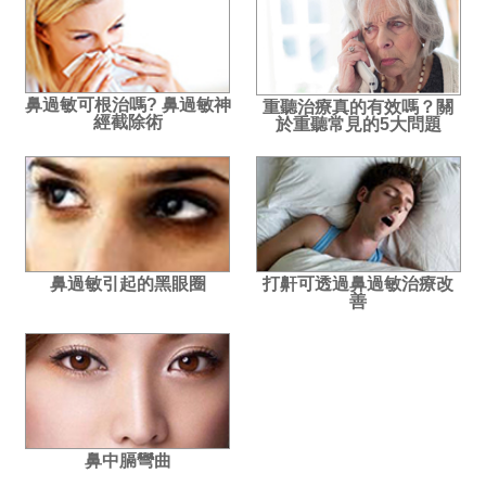
鼻過敏可根治嗎? 鼻過敏神
重聽治療真的有效嗎？關
經截除術
於重聽常見的5大問題
鼻過敏引起的黑眼圈
打鼾可透過鼻過敏治療改
善
鼻中膈彎曲