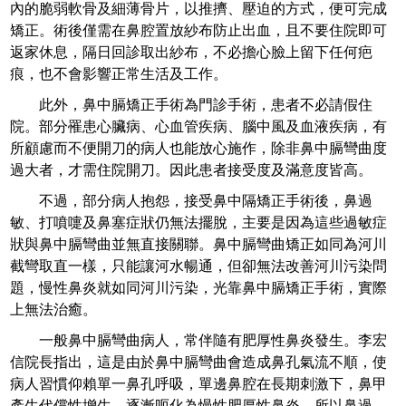
內的脆弱軟骨及細薄骨片，以推擠、壓迫的方式，便可完成
矯正。術後僅需在鼻腔置放紗布防止出血，且不要住院即可
返家休息，隔日回診取出紗布，不必擔心臉上留下任何疤
痕，也不會影響正常生活及工作。
此外，鼻中膈矯正手術為門診手術，患者不必請假住
院。部分罹患心臟病、心血管疾病、腦中風及血液疾病，有
所顧慮而不便開刀的病人也能放心施作，除非鼻中膈彎曲度
過大者，才需住院開刀。因此患者接受度及滿意度皆高。
不過，部分病人抱怨，接受鼻中隔矯正手術後，鼻過
敏、打噴嚏及鼻塞症狀仍無法擺脫，主要是因為這些過敏症
狀與鼻中膈彎曲並無直接關聯。鼻中膈彎曲矯正如同為河川
截彎取直一樣，只能讓河水暢通，但卻無法改善河川污染問
題，慢性鼻炎就如同河川污染，光靠鼻中膈矯正手術，實際
上無法治癒。
一般鼻中膈彎曲病人，常伴隨有肥厚性鼻炎發生。李宏
信院長指出，這是由於鼻中膈彎曲會造成鼻孔氣流不順，使
病人習慣仰賴單一鼻孔呼吸，單邊鼻腔在長期刺激下，鼻甲
產生代償性增生，逐漸呃化為慢性肥厚性鼻炎，所以鼻過