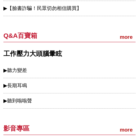
【臉書詐騙！民眾切勿相信購買】
Q&A百寶箱
more
工作壓力大頭腦暈眩
聽力變差
長期耳鳴
聽到嗡嗡聲
影音專區
more