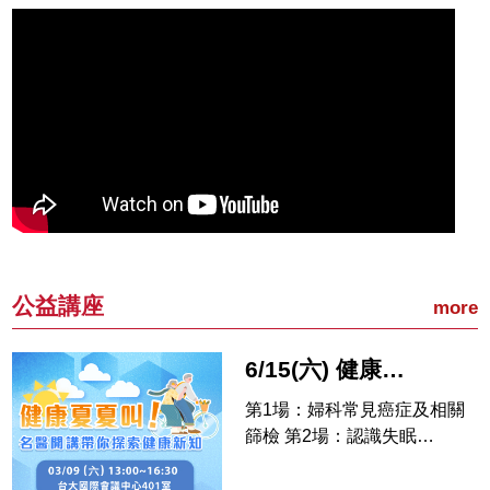
公益講座
more
6/15(六) 健康公益講座︰健康夏夏叫！名醫開講帶你探索健康新知
第1場：婦科常見癌症及相關
篩檢 第2場：認識失眠…