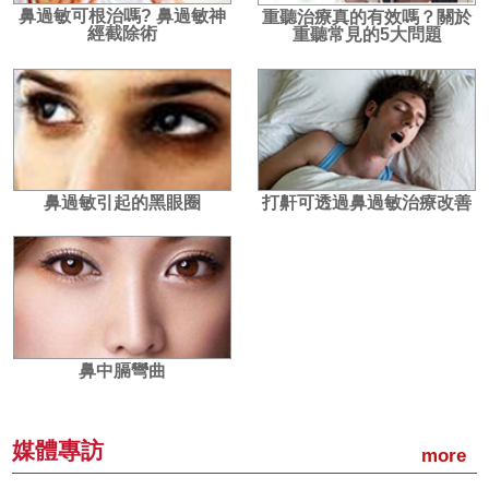
鼻過敏可根治嗎? 鼻過敏神
重聽治療真的有效嗎？關於
經截除術
重聽常見的5大問題
鼻過敏引起的黑眼圈
打鼾可透過鼻過敏治療改善
鼻中膈彎曲
媒體專訪
more