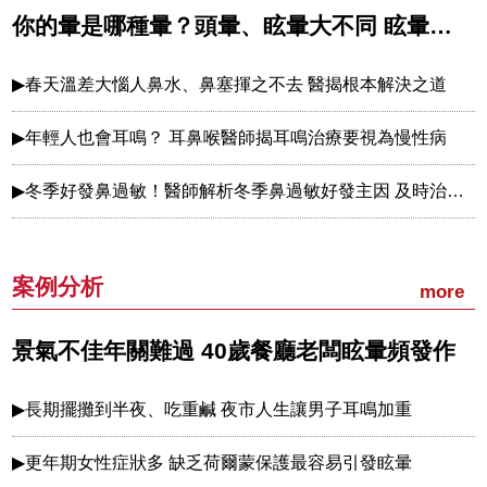
你的暈是哪種暈？頭暈、眩暈大不同 眩暈又分兩大類型
春天溫差大惱人鼻水、鼻塞揮之不去 醫揭根本解決之道
年輕人也會耳鳴？ 耳鼻喉醫師揭耳鳴治療要視為慢性病
冬季好發鼻過敏！醫師解析冬季鼻過敏好發主因 及時治療遠離鼻過敏
案例分析
more
景氣不佳年關難過 40歲餐廳老闆眩暈頻發作
長期擺攤到半夜、吃重鹹 夜市人生讓男子耳鳴加重
更年期女性症狀多 缺乏荷爾蒙保護最容易引發眩暈